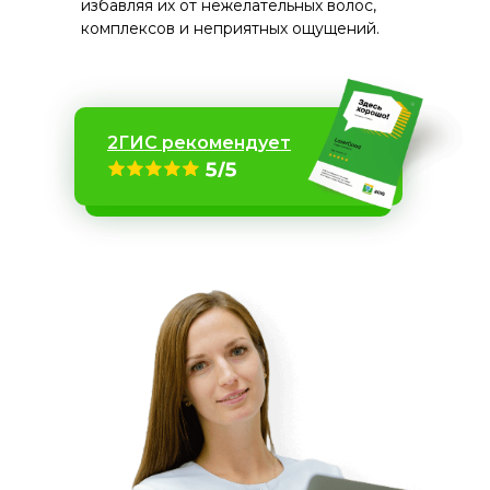
избавляя их от нежелательных волос,
поколения. Благодаря интеллектуальной
комплексов и неприятных ощущений.
системе настроек, мы можем предложить
самую бережное и эффективное
удаление волос в зоне лица. Луч лазера
точечно воздействует на волоски,
игнорируя окружающие ткани. Такая
избирательность луча гарантирует
2ГИС рекомендует
безопасность и комфорт вашей кожи
Гарантия безопасности для кожи
Учет индивидуальных особенностей
Точная система фокусировки лазера
Клиника с удобным
расположением
Оригинальные аппараты ведущих
брендов