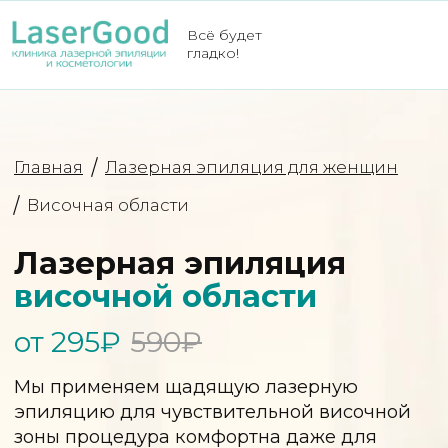
Всё будет
гладко!
Главная
Лазерная эпиляция для женщин
Височная области
Лазерная эпиляция
височной области
от 295₽
590₽
Мы применяем щадящую лазерную
эпиляцию для чувствительной височной
зоны процедура комфортна даже для
самой нежной кожи. Специальная
охлаждающая система минимизирует
неприятные ощущения, а результат
сохраняется до 12 месяцев.
Получить консультацию