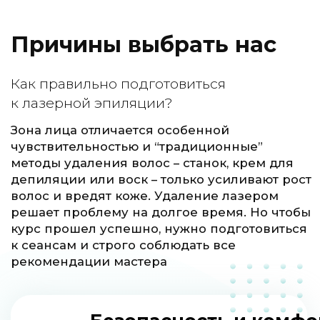
Показания к процедуре
Показания
Густая растительность на теле;
Тёмные и жёсткие волосы;
Быстрое появление волос после
депиляции;
Кожа плохо переносит бритьё, шугаринг
или ваксинг, появляется раздражение
Проблема вросших волос
Фолликулит
С помощью бритья или шугаринга
не получается удалить волосы с
определённых мест
Просматривается подкожная часть волос
Также лазерная эпиляция может быть
показана при гирсутизме и гипертрихозе