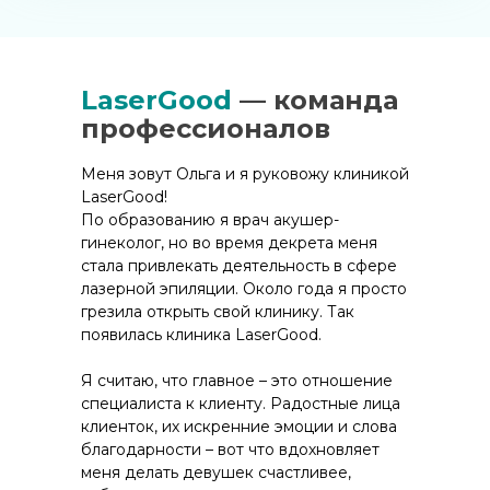
LaserGood
— команда
профессионалов
Меня зовут Ольга и я руковожу клиникой
LaserGood!
По образованию я врач акушер-
гинеколог, но во время декрета меня
стала привлекать деятельность в сфере
лазерной эпиляции. Около года я просто
грезила открыть свой клинику. Так
появилась клиника LaserGood.
Оборудование
Я считаю, что главное – это отношение
Современный диодный
специалиста к клиенту. Радостные лица
лазер для удаления волос
клиенток, их искренние эмоции и слова
благодарности – вот что вдохновляет
Мы используем инновационный аппарат
меня делать девушек счастливее,
с встроенными диодами последнего