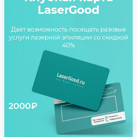
Отменить
антибиотики
Если вы принимаете
антибиотики, то следует
закончить курс и подождать 2-3
дня, а после записаться на
процедуру.
Откажитесь от загара
За 7-10 дней до процедуры. При
попадание зоны под открытые
солнечные лучи воспользуйтесь
кремом SPF 50*
Удалите волосы
Оптимальная длина волос 1 мм
Удалите волоски за сутки до
процедуры бритвой, триммером
или деп.кремом (исключением
является зоны лица);
Без процедур