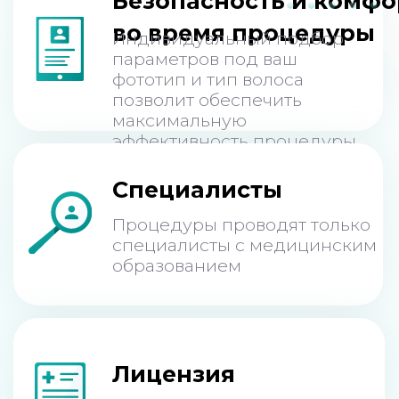
Некоторые
противопоказания
Возраст до 18 лет
Загорелая кожа
Повреждения кожи
Острые инфекционные заболевания
Заболевания кожи в стадии обострения
Невралогическая патология
Кардиостимулятор, металлические
импланты
Случаи витилиго в семейном анамнезе
Сахарный диабет (инсулинозависимый тип)
СПИД и ВИЧ
Смотреть все противопоказания