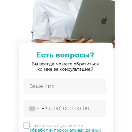
Есть вопросы?
Вы всегда можете обратиться
ко мне за консультацией
Причины выбрать нас
Как правильно подготовиться
к лазерной эпиляции?
+7
Зона лица отличается особенной
чувствительностью и “традиционные”
методы удаления волос – станок, крем для
Соглашаюсь с условиями
депиляции или воск – только усиливают рост
обработки персональных данных