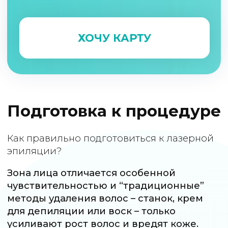
Не проводите процедуры,
которые нарушают кожный
покров (пилинги,
скрабирования) за 3 дня до
процедуры;
Откажитесь от воска
За 3 недели нужно исключить
шугаринг, воск и выщипывание
волос в зоне эпиляции;
Без косметолога
Не проводите косметологические
процедуры, которые нарушают
кожный покров (инъекционная
косметология, химические
пилинги) за 30 дней до
процедуры, если Вы
запланировали процедуру на
зону лица