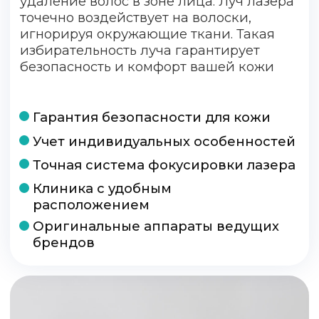
носить хлопковую свободную
4
одежду (исключить трение в
области эпиляции);
Волоски в зоне эпиляции можно
побрить через 2-3 дня, при этом
нельзя использовать воск или
5
любые другие методы
механического удаления волос
(можно только брить станком и
удалять кремом для депиляции);
В день обработки ограничить
водные процедуры (зону не
тереть, не использовать
6
пенящиеся средства, исключить
скрабы и спиртосодержащие
средства);
В первые сутки после процедуры
7
на обрабатываемую зону наносить
«Пантенол» 2-3 раза в день.