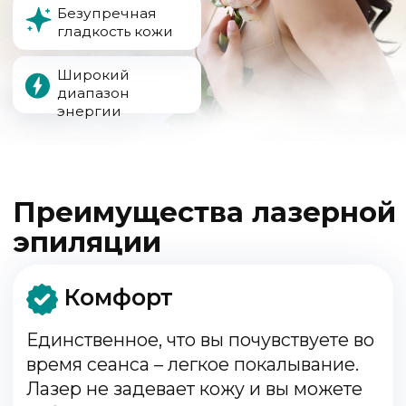
Единственное, что вы почувствуете во
время сеанса – легкое покалывание.
Лазер не задевает кожу и вы можете
забыть о шрамах и раздражениях
Безопасность
Врач подбирает тип и интенсивность
излучения исходя из вашего типа кожи
и волос. Так лазера точечно
воздействует на волосяную фолликулу,
игнорируя другие ткани
Длительный эффект
После курса лазерной эпиляции вы
забудете о нежелательных волосах и
будете наслаждаться гладкостью и
уверенностью в себе
Экономия
Один курс лазерной эпиляции
экономит 80% затрат на долгие годы