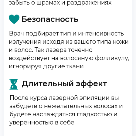
постоянных посещений салонов
шугаринга или депиляции