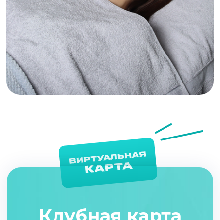
ХОЧУ КАРТУ
Подготовка к процедуре
Как правильно подготовиться к лазерной
эпиляции?
Зона лица отличается особенной
чувствительностью и “традиционные”
методы удаления волос – станок, крем
для депиляции или воск – только
усиливают рост волос и вредят коже.
Удаление лазером решает проблему на
долгое время. Но, чтобы курс прошел
успешно, нужно подготовиться к сеансам
и строго соблюдать все рекомендации
специалиста.