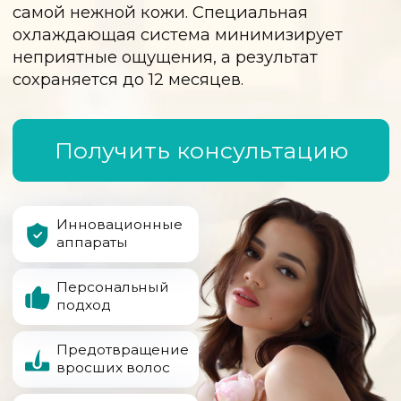
Инновационные
аппараты
Персональный
подход
Предотвращение
вросших волос
Безупречная
гладкость кожи
Широкий
диапазон
энергии
Преимущества лазерной
эпиляции
Комфорт