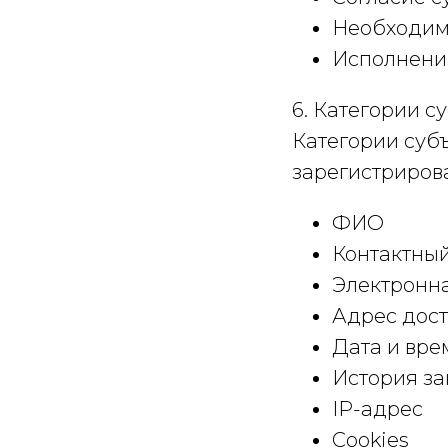
Необходимо
Исполнение
6. Категории с
Категории субъ
зарегистриров
ФИО
Контактны
Электронна
Адрес дос
Дата и вр
История за
IP-адрес
Cookies