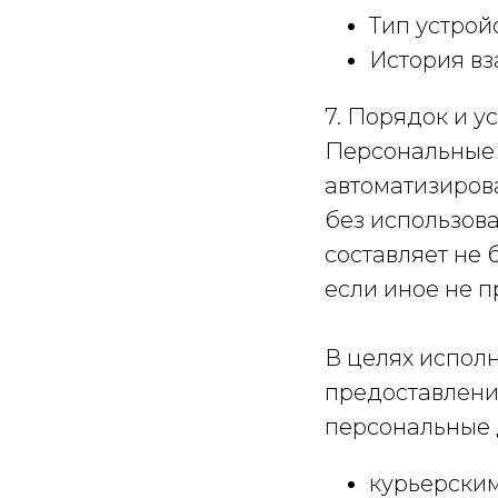
Тип устрой
История в
7. Порядок и у
Персональные 
автоматизиров
без использов
составляет не 
если иное не 
В целях испол
предоставления
персональные д
курьерским