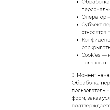
Обработка
персональн
Оператор 
Субъект пе
относятся 
Конфиденц
раскрывать
Cookies — 
пользовате
3. Момент нач
Обработка пер
пользователь 
форм, заказ ус
подтверждаетс