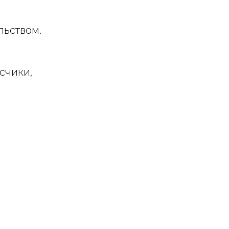
льством.
счики,