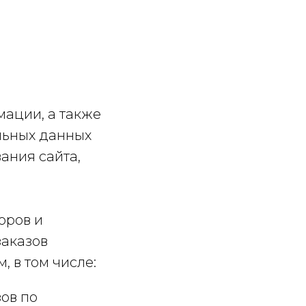
м
ации, а также
льных данных
ания сайта,
оров и
заказов
 в том числе:
ов по