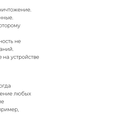
ничтожение.
нные.
которому
ость не
аний.
 на устройстве
огда
нение любых
ие
пример,