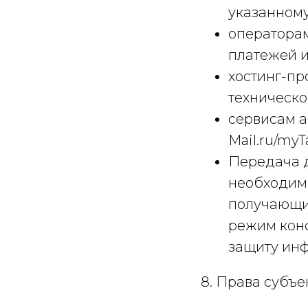
указанному
оператора
платежей и
хостинг-пр
техническо
сервисам а
Mail.ru/myT
Передача д
необходимо
получающи
режим кон
защиту инф
8. Права субъ