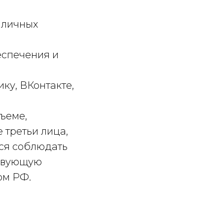
аличных
еспечения и
ку, ВКонтакте,
ъеме,
 третьи лица,
ся соблюдать
ствующую
ом РФ.