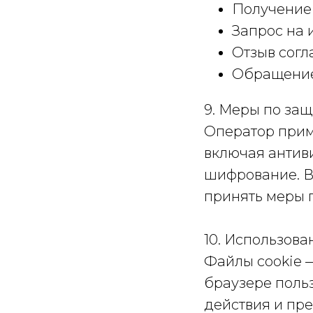
Получение 
Запрос на 
Отзыв согл
Обращение
9. Меры по за
Оператор прим
включая антиви
шифрование. В 
принять меры 
10. Использова
Файлы cookie 
браузере поль
действия и пре