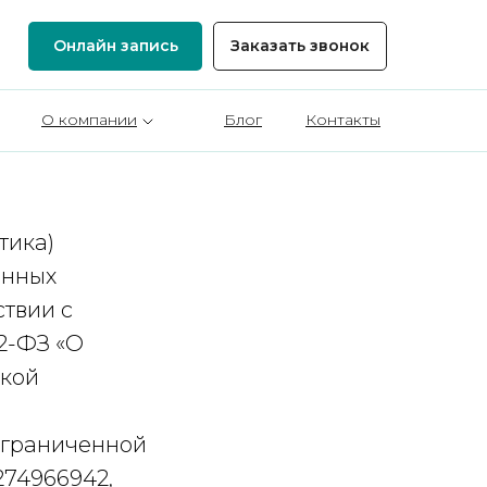
Онлайн запись
Заказать звонок
О компании
Блог
Контакты
тика)
анных
ствии с
2-ФЗ «О
ской
ограниченной
274966942,