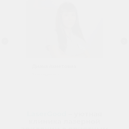
Диана Ахметовна
Топ-специалист
LaserGood
– уютная
клиника лазерной
эпиляции с приятным