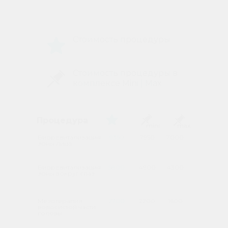
Стоимость процедуры
Процедура
Стоимость процедуры в
комплексе Mini | Max
Процедура
Процедура
Процедура
mini
mini
max
max
Биоревитализация
9350
7950
7000
зоны лица
Биоревитализация
5800
4900
4300
зоны вокруг глаз
Мезотерапия
2700
2200
1600
волосистой части
головы