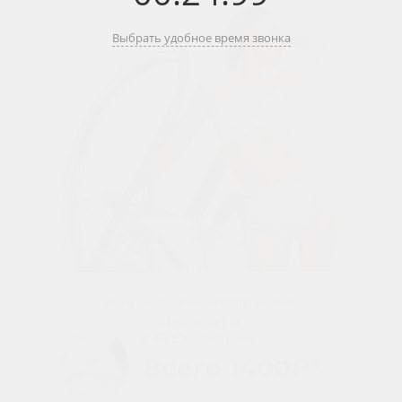
Выбрать удобное время звонка
Эстетическая аппаратная
процедура
B-FLEXY по телу
Всего 1400₽*