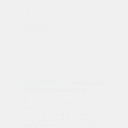
Мезотерапия с
4800
4080
3600
липолитиком для
лица
Мезотерапия с
3900
3300
2900
липолитиком для
тела 10 мл
Мезотерапия с
900
сосудистым
препаратом
LaserGood
— команда
профессионалов
Меня зовут Ольга и я руковожу клиникой
LaserGood!
По образованию я врач акушер-
гинеколог, но во время декрета меня
стала привлекать деятельность в сфере