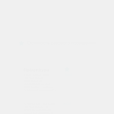
Стоимость разового посещения
Процедура
Ультразвуковая
2900
чистка лица
(бережное
очищение кожи
без боли + пилинг
"сладкий миндаль" )
Комбинированная
3900
чистка лица ( 13
этапов, одним из
которых является