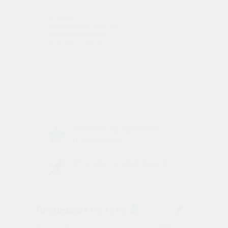
2000
Лазерное
омоложение лица на
диодном аппарате
премиум-класса
Стоимость разового
посещения
Стоимость комплекса
Процедура по телу
5 эстетических
1800
8500