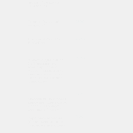
пилинг "сладкий
миндаль" )
Пилинг "сладкий
2500
миндаль"
Пилинг PRX-T33 /
4500
BioRePeel
3900
"Счастье для лица"
7 в 1 (демакияж,
тонизирование,
массаж, сыворотка,
альгинатная маска,
крем-лифтинг для
глаз, крем )
1500
Массаж лица и зоны
декольте ( демакияж,
массаж 30 минут,
финишный крем )
1900
Карбокситерапия
(безинъекционное
омоложение кожи)