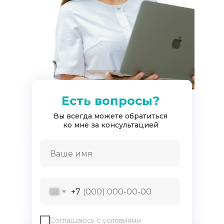
Есть вопросы?
Вы всегда можете обратиться
ко мне за консультацией
Причины выбрать нас
Как правильно подготовиться
к лазерной эпиляции?
+7
Зона лица отличается особенной
чувствительностью и “традиционные”
методы удаления волос – станок, крем для
Соглашаюсь с условиями
депиляции или воск – только усиливают рост