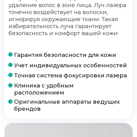
носить хлопковую свободную
4
одежду (исключить трение в
области эпиляции);
Волоски в зоне эпиляции можно
побрить через 2-3 дня, при этом
нельзя использовать воск или
5
любые другие методы
механического удаления волос
(можно только брить станком и
удалять кремом для депиляции);
В день обработки ограничить
водные процедуры (зону не
тереть, не использовать
6
пенящиеся средства, исключить
скрабы и спиртосодержащие
средства);
В первые сутки после процедуры
7
на обрабатываемую зону наносить