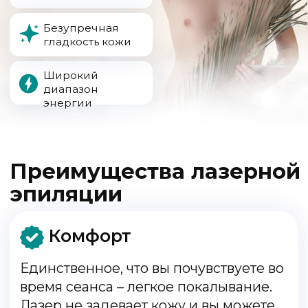
Единственное, что вы почувствуете во
время сеанса – легкое покалывание.
Лазер не задевает кожу и вы можете
забыть о шрамах и раздражениях
Безопасность
Врач подбирает тип и интенсивность
излучения исходя из вашего типа кожи
и волос. Так лазера точечно
воздействует на волосяную фолликулу,
игнорируя другие ткани
Длительный эффект
После курса лазерной эпиляции вы
забудете о нежелательных волосах и
будете наслаждаться гладкостью и
уверенностью в себе
Экономия
Один курс лазерной эпиляции