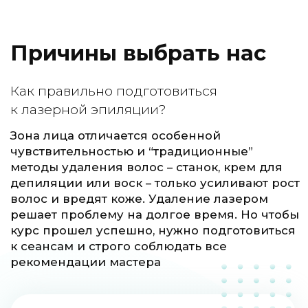
Показания к процедуре
Показания
Густая растительность на теле;
Тёмные и жёсткие волосы;
Быстрое появление волос после
депиляции;
Кожа плохо переносит бритьё, шугаринг
или ваксинг, появляется раздражение
Проблема вросших волос
Фолликулит
С помощью бритья или шугаринга
не получается удалить волосы с
определённых мест
Просматривается подкожная часть волос
Также лазерная эпиляция может быть
показана при гирсутизме и гипертрихозе