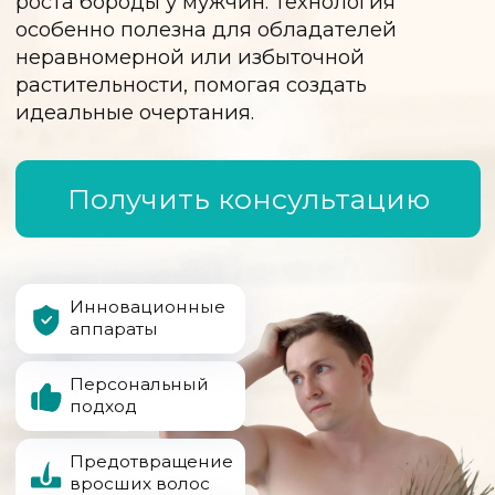
Получить консультацию
Инновационные
аппараты
Персональный
подход
Предотвращение
вросших волос
Безупречная
гладкость кожи
Широкий
диапазон
энергии
Преимущества лазерной
эпиляции
Комфорт