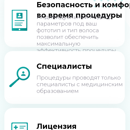
Некоторые
противопоказания
Возраст до 18 лет
Загорелая кожа
Повреждения кожи
Острые инфекционные заболевания
Заболевания кожи в стадии обострения
Невралогическая патология
Кардиостимулятор, металлические
импланты
Случаи витилиго в семейном анамнезе
Сахарный диабет (инсулинозависимый тип)
СПИД и ВИЧ
Смотреть все противопоказания