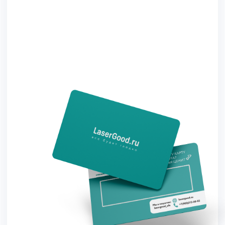
Отменить
антибиотики
Если вы принимаете
антибиотики, то следует
закончить курс и подождать 2-3
дня, а после записаться на
процедуру.
Откажитесь от загара
За 7-10 дней до процедуры. При
попадание зоны под открытые
солнечные лучи воспользуйтесь
кремом SPF 50*
Удалите волосы
Оптимальная длина волос 1 мм
Удалите волоски за сутки до
процедуры бритвой, триммером
или деп.кремом (исключением
является зоны лица);
Без процедур