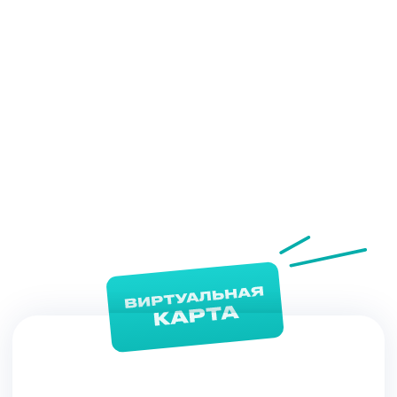
ХОЧУ КАРТУ
Подготовка к процедуре
Как правильно подготовиться к лазерной
эпиляции?
Зона лица отличается особенной
чувствительностью и “традиционные”
методы удаления волос – станок, крем
для депиляции или воск – только
усиливают рост волос и вредят коже.
Удаление лазером решает проблему на
долгое время. Но, чтобы курс прошел
успешно, нужно подготовиться к сеансам
и строго соблюдать все рекомендации
специалиста.