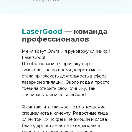
LaserGood
— команда
профессионалов
Меня зовут Ольга и я руковожу клиникой
LaserGood!
По образованию я врач акушер-
гинеколог, но во время декрета меня
стала привлекать деятельность в сфере
лазерной эпиляции. Около года я просто
грезила открыть свой клинику. Так
появилась клиника LaserGood.
Оборудование
Я считаю, что главное – это отношение
Современный диодный
специалиста к клиенту. Радостные лица
лазер для удаления волос
клиенток, их искренние эмоции и слова
благодарности – вот что вдохновляет
Мы используем инновационный аппарат
меня делать девушек счастливее,