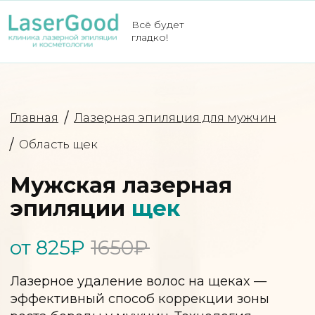
Всё будет
гладко!
Главная
Лазерная эпиляция для мужчин
Область щек
Мужская лазерная
эпиляции
щек
от 825₽
1650₽
Лазерное удаление волос на щеках —
эффективный способ коррекции зоны
роста бороды у мужчин. Технология
особенно полезна для обладателей
неравномерной или избыточной
растительности, помогая создать
идеальные очертания.