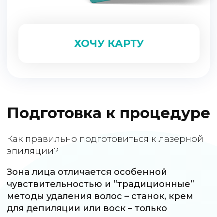
Не проводите процедуры,
которые нарушают кожный
покров (пилинги,
скрабирования) за 3 дня до
процедуры;
Откажитесь от воска
За 3 недели нужно исключить
шугаринг, воск и выщипывание
волос в зоне эпиляции;
Без косметолога
Не проводите косметологические
процедуры, которые нарушают
кожный покров (инъекционная
косметология, химические
пилинги) за 30 дней до
процедуры, если Вы
запланировали процедуру на
зону лица