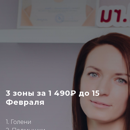
3
зоны
за 1 490₽ до 15
Февраля
1. Голени